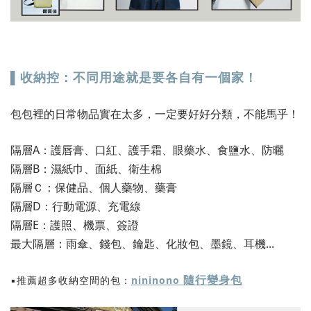
▌收納控：不同用途就是要各自有一個家！
包包裡的日常物品實在太多，一定要好好分類，不能馬乎！
隔層A：護唇膏、口紅、護手霜、眼藥水、食鹽水、防曬
隔層B：濕紙巾、面紙、衛生棉
隔層Ｃ：保健品、個人藥物、藥膏
隔層D：行動電源、充電線
隔層E：護照、機票、簽證
最大隔層：雨傘、錢包、鑰匙、化妝包、墨鏡、耳機...
隨行變身包
▪️推薦超多收納空間的包：
nininono