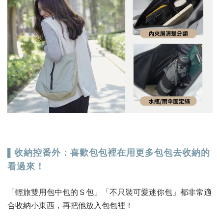
▌收納控番外：喜歡包包裡在用更多包包去收納的
看過來！
「輕旅雙用包中包的Ｓ包」「不只裝可愛迷你包」都非常適
合收納小東西，再把他放入包包裡！