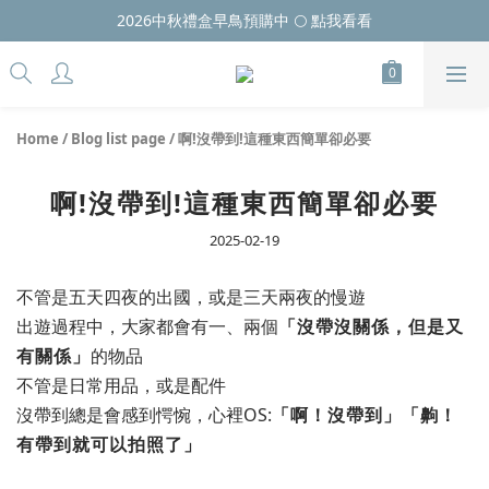
2026中秋禮盒早鳥預購中 🌕 點我看看
Home
/
Blog list page
/
啊!沒帶到!這種東西簡單卻必要
啊!沒帶到!這種東西簡單卻必要
2025-02-19
不管是五天四夜的出國，或是三天兩夜的慢遊
出遊過程中，大家都會有一、兩個
「沒帶沒關係，但是又
有關係」
的物品
不管是日常用品，或是配件
沒帶到總是會感到愕惋，心裡OS:
「啊！沒帶到」「齁！
有帶到就可以拍照了」