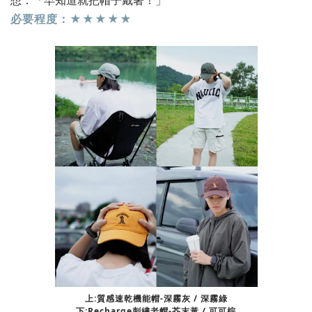
必要程度：★★★★★
上:質感速乾機能帽-深霧灰 / 深霧綠
下:Recharge刺繡老帽-芥末黃 / 可可棕