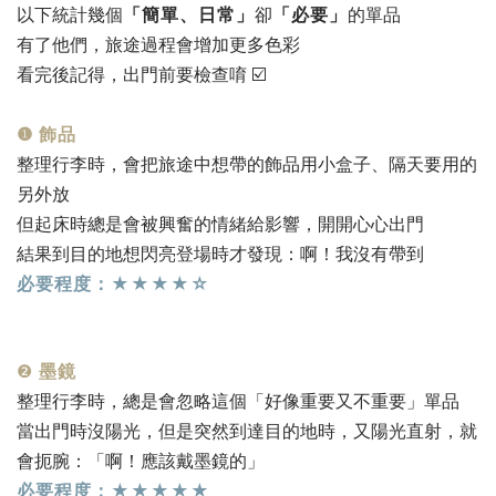
以下統計幾個
「簡單、日常」
卻
「必要」
的單品
有了他們，旅途過程會增加更多色彩
看完後記得，出門前要檢查唷 ☑️
❶ 飾品
整理行李時，會把旅途中想帶的飾品用小盒子、隔天要用的
另外放
但起床時總是會被興奮的情緒給影響，開開心心出門
結果到目的地想閃亮登場時才發現：啊！我沒有帶到
必要程度：★★★★☆
❷
墨鏡
整理行李時，總是會忽略這個「好像重要又不重要」單品
當出門時沒陽光，但是突然到達目的地時，又陽光直射，就
會扼腕：「啊！應該戴墨鏡的」
必要程度：★★★★★