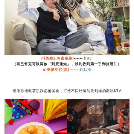
ni美麥2.0(夜幕綠)
------
buy
（若已售完可以開啟「到貨通知」，以利收到第一手到貨通知）
ni美麥初代(黑)------
點點換
邊唱歌邊吃著趴踢必備美食，打造不限時還能吃到爆的歡唱KTV