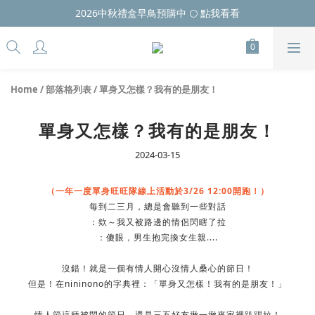
2026中秋禮盒早鳥預購中 🌕 點我看看
Home
/
部落格列表
/
單身又怎樣？我有的是朋友！
單身又怎樣？我有的是朋友！
2024-03-15
（一年一度單身旺旺隊線上活動於3/26 12:00開跑！）
每到二三月，總是會聽到一些對話
：欸～我又被路邊的情侶閃瞎了拉
：傻眼，男生抱完換女生親....
沒錯！就是一個有情人開心沒情人桑心的節日！
但是！在nininono的字典裡：「單身又怎樣！我有的是朋友！」
情人節這種被閃的節日，還是三五好友揪一揪來家裡趴踢拉！