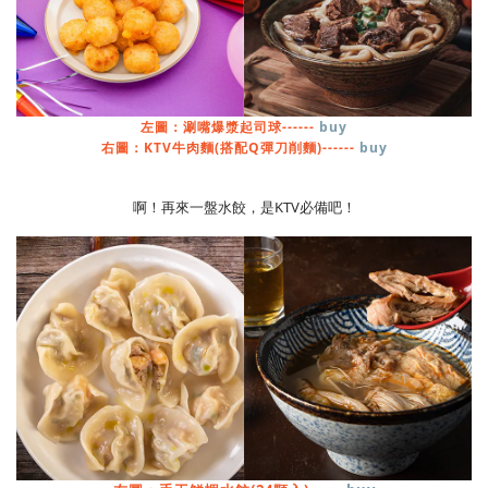
左圖：涮嘴爆漿起司球------
buy
右圖：KTV牛肉麵(搭配Q彈刀削麵)------
buy
啊！再來一盤水餃，是KTV必備吧！