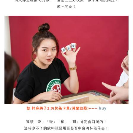
來～開桌！
欸 幹麻將子2.0(奶茶卡其/莫蘭迪藍)------
buy
連續「吃」「碰」「槓」「胡」肯定會口渴的！
這時少不了的飲料就要用百發百中麻將杯催落去！