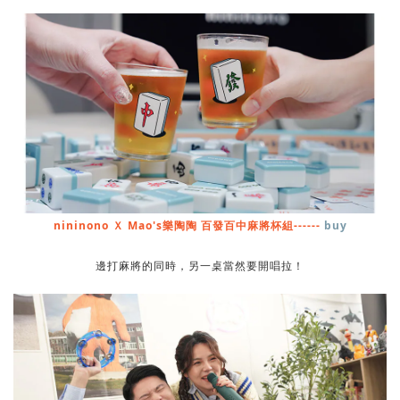
nininono Ｘ
Mao's樂陶陶 百發百中麻將杯組------
buy
邊打麻將的同時，另一桌當然要開唱拉！