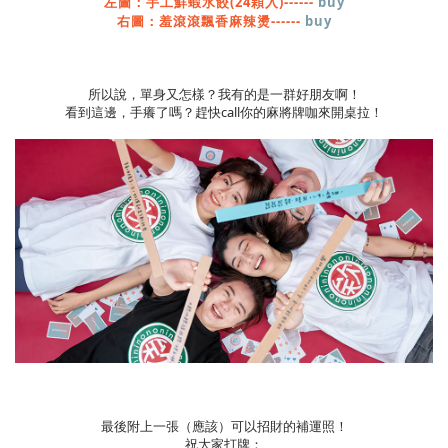
左圖：手工鮮蝦水餃(24顆入)------
buy
右圖：羞滾滾飄香麻辣燙------
buy
所以說，單身又怎樣？我有的是一群好朋友啊！
看到這邊，手癢了嗎？趕快call你的麻將牌咖來開桌拉！
最後附上一張（應該）可以招財的補運照！
祝大家打牌：