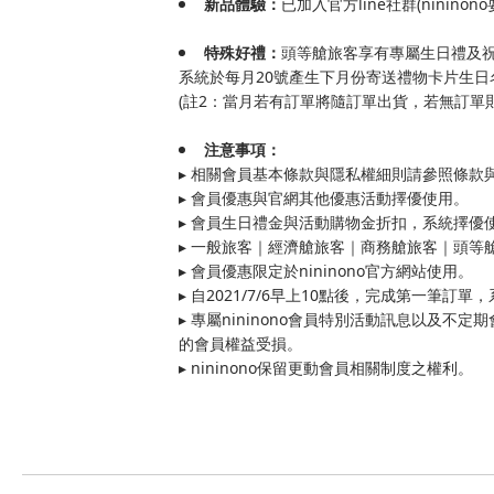
新品體驗：
已加入官方line社群(nini
頭等艙旅客享有專屬生日禮及
特殊好禮：
系統於每月20號產生下月份寄送禮物卡片生
(註2：當月若有訂單將隨訂單出貨，若無訂單
注意事項：
▸ 相關會員基本條款與隱私權細則請參照條款
▸ 會員優惠與官網其他優惠活動擇優使用。
▸ 會員生日禮金與活動購物金折扣，系統擇優
▸ 一般旅客｜經濟艙旅客｜商務艙旅客｜頭等艙
▸ 會員優惠限定於nininono官方網站使用。
▸ 自2021/7/6早上10點後，完成第一筆
▸ 專屬nininono會員特別活動訊息以
的會員權益受損。
▸ nininono保留更動會員相關制度之權利。