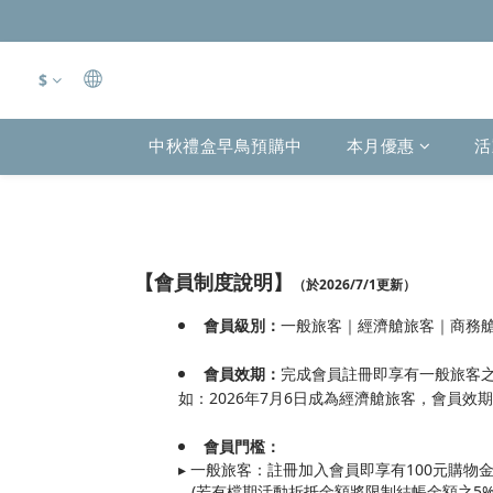
$
中秋禮盒早鳥預購中
本月優惠
活
【會員制度說明】
（於2026/7/1更新）
會員級別：
一般旅客｜經濟艙旅客｜商務
會員效期：
完成會員註冊即享有一般旅客之
如：2026年7月6日成為經濟艙旅客，會員效期
會員門檻：
▸ 一般旅客：註冊加入會員即享有100元購物
(若有檔期活動折抵金額將限制結帳金額之5%