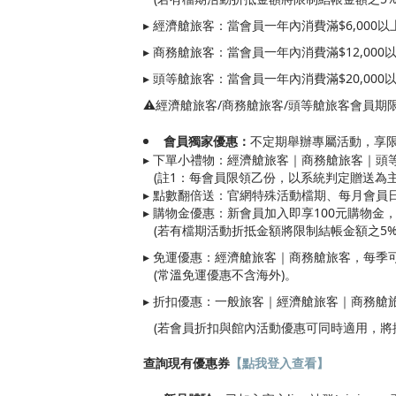
▸ 經濟艙旅客：當會員一年內消費滿$6,000以
▸ 商務艙旅客：當會員一年內消費滿$12,000
▸ 頭等艙旅客：當會員一年內消費滿$20,000
⚠️經濟艙旅客/商務艙旅客/頭等艙旅客會員期
會員獨家優惠：
不定期舉辦專屬活動，享
▸ 下單小禮物：經濟艙旅客｜商務艙旅客｜頭
(註1：每會員限領乙份，以系統判定贈送為主
▸ 點數翻倍送：官網特殊活動檔期、每月會員
▸ 購物金優惠：新會員加入即享100元購物金，
(若有檔期活動折抵金額將限制結帳金額之5%
▸ 免運優惠：經濟艙旅客｜商務艙旅客，每季
(常溫免運優惠不含海外)。
▸ 折扣優惠：一般旅客｜經濟艙旅客｜商務艙旅
(若會員折扣與館內活動優惠可同時適用，將
【點我登入查看】
查詢現有優惠券