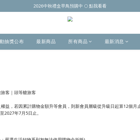
2026中秋禮盒早鳥預購中 🌕 點我看看
動抽獎公布
最新商品
所有商品
最新消息
艙旅客｜頭等艙旅客
權益，若因累計購物金額升等會員，則新會員層級從升級日起算12個月
至2027年7月5日止。
金
；嚴選生活好物系列恕無法使用購物金折抵)。