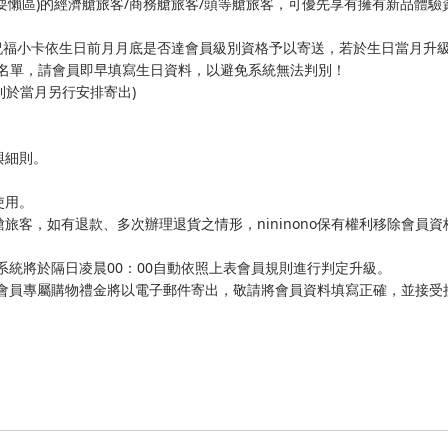
nono耍懶區)的經濟艙旅客/商務艙旅客/頭等艙旅客，可優先享有擁有新品體
祝福小卡依生日前月月底是否達會員級別資格予以寄送，若於生日當月升
日名單，請會員即早填寫生日資料，以避免系統無法判別！
則於當月另行安排寄出)
與細則。
使用。
旅客，如有退款、多次辦理退貨之情形，nininono保有權利移除會員資
訂單，系統將於隔日凌晨00：00自動依照上表會員規則進行判定升級。
及不定期會員專屬購物禮金將以電子郵件寄出，敬請將會員資料填寫正確，並