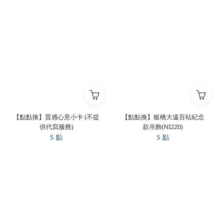
【點點換】質感心意小卡 (不提
【點點換】板橋大遠百站紀念
供代寫服務)
款吊飾(NI220)
5 點
5 點