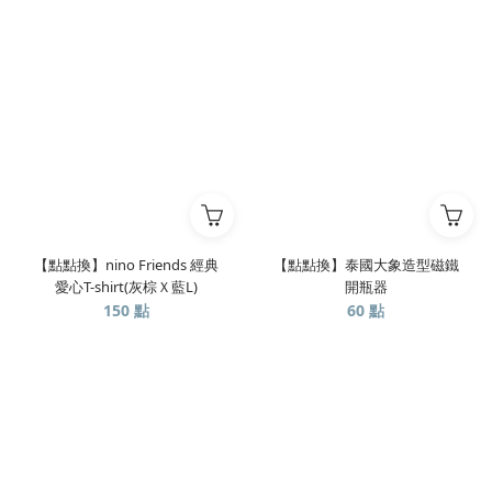
【點點換】nino Friends 經典
【點點換】泰國大象造型磁鐵
愛心T-shirt(灰棕Ｘ藍L)
開瓶器
150 點
60 點