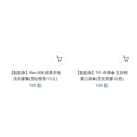
【點點換】Ran-006 經典衣物
【點點換】Tcf.-布偶傘-五折輕
洗衣膠囊(雪松檀香/15入)
量口袋傘(霓光黑膠-白色)
100 點
160 點