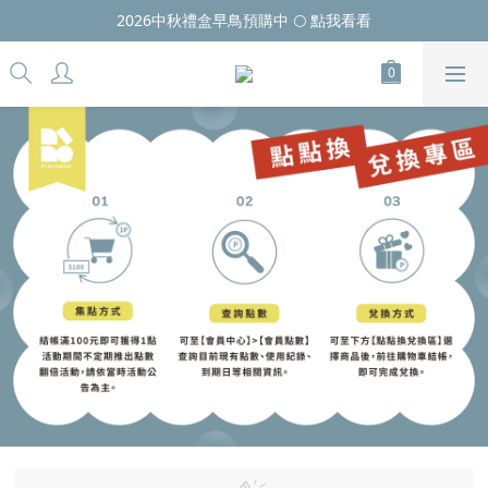
2026中秋禮盒早鳥預購中 🌕 點我看看