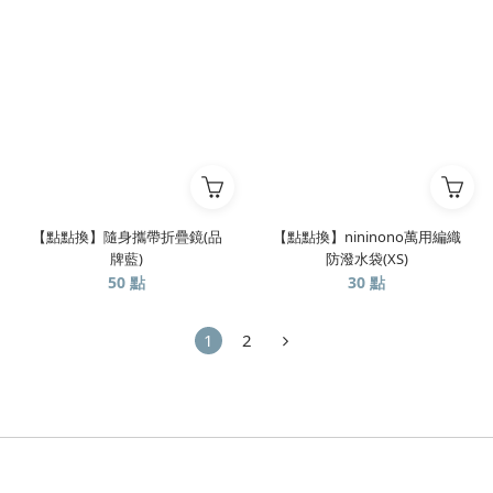
【點點換】隨身攜帶折疊鏡(品
【點點換】nininono萬用編織
牌藍)
防潑水袋(XS)
50 點
30 點
1
2