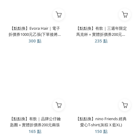
【點點換】Evora Hair｜電子
【點點換】有飲｜三週年限定
折價券1000元乙張(下單後將發
馬克杯＋實體折價券200元兩
送至訂單訊息內)
張
300 點
235 點
【點點換】有飲｜品牌公仔鑰
【點點換】nino Friends 經典
匙圈＋實體折價券200元兩張
愛心T-shirt(灰棕Ｘ藍XL)
165 點
150 點