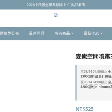
2026中秋禮盒早鳥預購中 🌕 點我看看
動抽獎公布
最新商品
所有商品
最新消息
森癒空間噴霧3
至
08/14 04:00
截止
全
$3000[贈] 紅白針織
至
08/14 04:00
截止
全
$2000[贈] ninin
NT$525