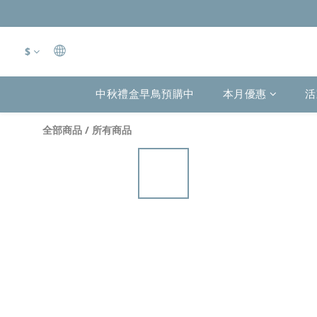
$
中秋禮盒早鳥預購中
本月優惠
活
全部商品
/
所有商品