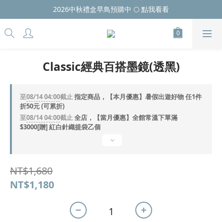
2026中秋禮盒早鳥預購中 🌕 點我看看
Classic經典百搭墨鏡(透黑)
至
08/14 04:00
截止
指定商品，【本月優惠】暑假出遊好物 任1件
折50元 (可累折)
至
08/14 04:00
截止
全店，【當月優惠】全館常溫下單滿
$3000[贈] 紅白針織提袋乙個
NT$1,680
NT$1,180