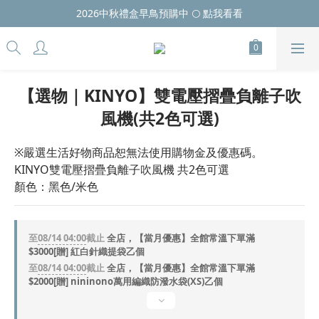
2026中秋禮盒早鳥預購中 🌕 點我看看
【選物｜KINYO】雙電壓摺疊負離子吹
風機(共2色可選)
※嚴選生活好物商品恕無法使用購物金及優惠碼。
KINYO雙電壓摺疊負離子吹風機 共2色可選
顏色：黑色/米色
至
08/14 04:00
截止
全店，【當月優惠】全館常溫下單滿
$3000[贈] 紅白針織提袋乙個
至
08/14 04:00
截止
全店，【當月優惠】全館常溫下單滿
$2000[贈] nininono萬用編織防潑水袋(XS)乙個