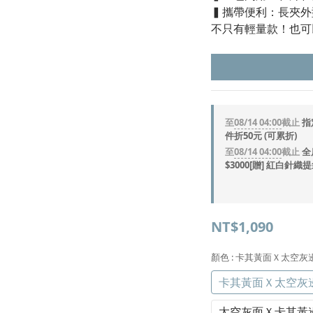
▍攜帶便利：長夾外
不只有輕量款！也可
至
08/14 04:00
截止
指
件折50元 (可累折)
至
08/14 04:00
截止
全
$3000[贈] 紅白針織
NT$1,090
顏色
: 卡其黃面Ｘ太空灰
卡其黃面Ｘ太空灰邊
太空灰面Ｘ卡其黃邊