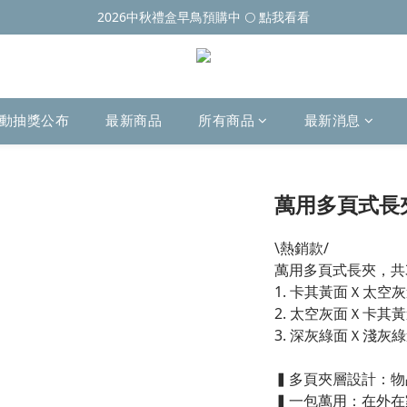
2026中秋禮盒早鳥預購中 🌕 點我看看
動抽獎公布
最新商品
所有商品
最新消息
萬用多頁式長夾
\熱銷款/
萬用多頁式長夾，共
1. 卡其黃面Ｘ太空
2. 太空灰面Ｘ卡其
3. 深灰綠面Ｘ淺灰
▍多頁夾層設計：物
▍一包萬用：在外在