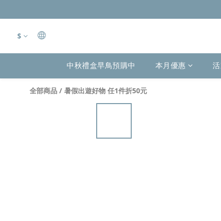
$
中秋禮盒早鳥預購中
本月優惠
活
全部商品
/
暑假出遊好物 任1件折50元