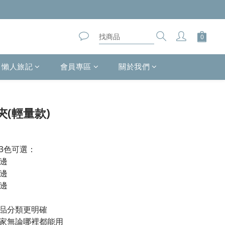
懶人旅記
會員專區
關於我們
立即購買
(輕量款)
3色可選：
灰邊
黃邊
綠邊
品分類更明確
家無論哪裡都能用