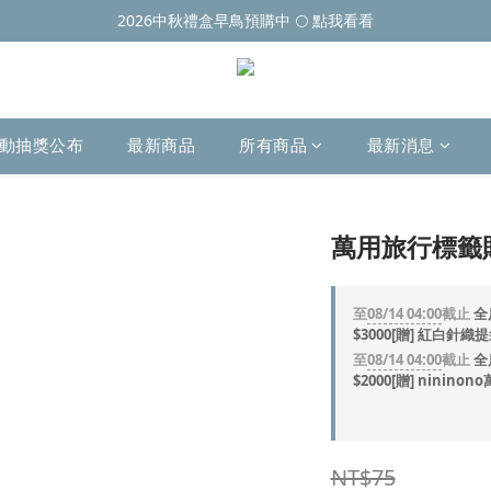
2026中秋禮盒早鳥預購中 🌕 點我看看
動抽獎公布
最新商品
所有商品
最新消息
萬用旅行標籤貼
至
08/14 04:00
截止
全
$3000[贈] 紅白針織
至
08/14 04:00
截止
全
$2000[贈] ninin
NT$75