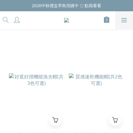
2026中秋禮盒早鳥預購中 🌕 點我看看