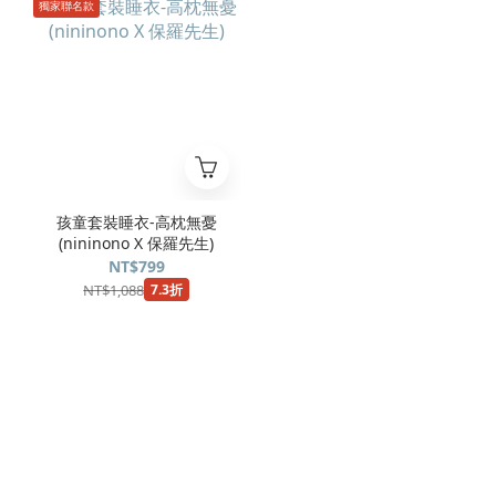
獨家聯名款
孩童套裝睡衣-高枕無憂
(nininono X 保羅先生)
NT$799
NT$1,088
7.3折