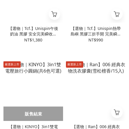
【選物｜Tcf.】Unispin午後
【選物｜Tcf.】Unispin熱帶
奶油 黑膠 安全完美瞬收傘
島嶼 黑膠三折手開 完美瞬收
(共4色可選)
傘(共4色可選)
NT$1,380
NT$990
嚴選新上市
嚴選新上市
販售結束
【選物｜KINYO】3in1雙電
【選物｜Ran】006 經典衣