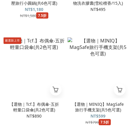
壓旅行小圓鍋(共6色可選)
物洗衣膠囊(雪松檀香/15入)
NT$1,180
NT$495
NT$1,580
7.5折
嚴選新上市
【選物｜Tcf.】布偶傘-五折
【選物｜MINIQ】MagSafe
輕量口袋傘(共2色可選)
旅行手機支架(共5色可選)
NT$890
NT$599
NT$799
7.5折