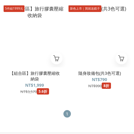
5件組1999元
新色上市｜買就送鏡子
【組合區】旅行膠囊壓縮收
隨身妝備包(共3色可選)
納袋
NT$790
NT$1,999
NT$990
8折
NT$3,570
5.6折
1