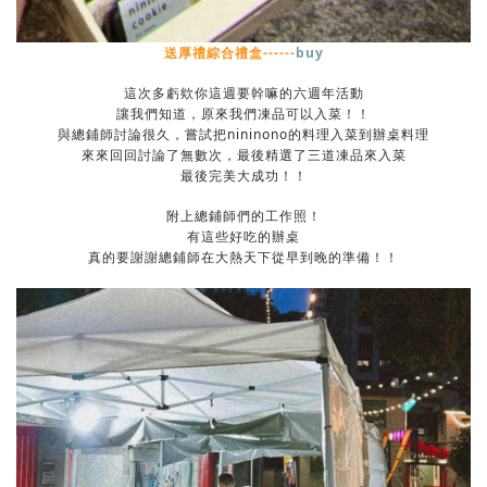
送厚禮綜合禮盒------
buy
這次多虧欸你這週要幹嘛的六週年活動
讓我們知道，原來我們凍品可以入菜！！
與總鋪師討論很久，嘗試把nininono的料理入菜到辦桌料理
來來回回討論了無數次，最後精選了三道凍品來入菜
最後完美大成功！！
附上總鋪師們的工作照！
有這些好吃的辦桌
真的要謝謝總鋪師在大熱天下從早到晚的準備！！