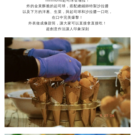
nininono起司球登場拉！
炸的金黃酥脆的起司球，搭配總鋪師特製沙拉醬
以及下方的洋蔥、生菜，與起司球和沙拉醬一口吃，
在口中完美爆擊！
外表做成像甜筒，讓大家可以直接拿直接吃！
超創意作法讓人印象深刻