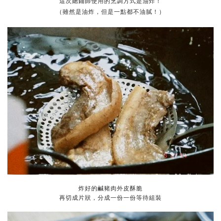
這次總鋪師使用的烹調方式是油炸！
（雖然是油炸，但是一點都不油膩！）
炸好的鹹豬肉外皮酥脆
再切成片狀，分成一份一份等待組裝