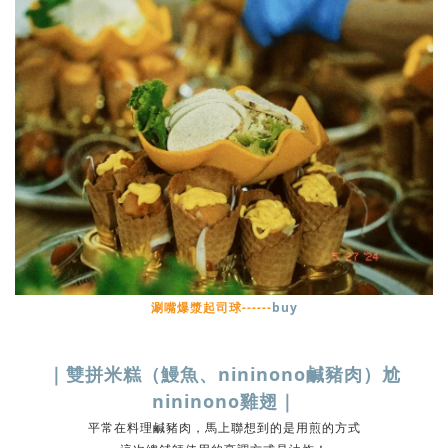
涮嘴爆漿起司球------
buy
｜雙拼米糕（鰻魚、nininono鹹豬肉）尬
nininono雞翅｜
平常在料理鹹豬肉，馬上聯想到的是用煎的方式