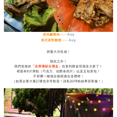
原味鹹豬肉------
buy
美式派對雞翅------
buy
拼盤大功告成！
除此之外！
我們首推的
「送厚禮綜合禮盒」
也拿到辦桌現場送大家了！
裡面有8片厚餡（巧克力、伯爵各四片）以及五包茶包！
不管哪一種場合都很適合送禮唷！
（如需企業大量訂購也非常歡迎！請私訊FB粉絲專頁客服！）