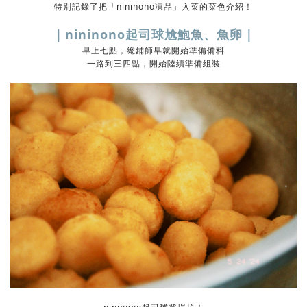
特別記錄了把「nininono凍品」入菜的菜色介紹！
｜nininono起司球尬鮑魚、魚卵｜
早上七點，總鋪師早就開始準備備料
一路到三四點，開始陸續準備組裝