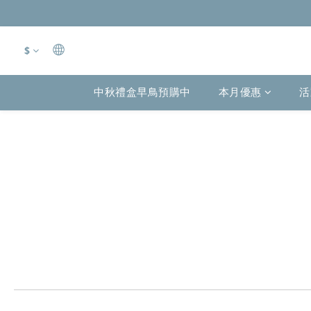
$
中秋禮盒早鳥預購中
本月優惠
活