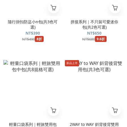
隨行掛扣防盜小n包(共3色可
拼接系列｜不只裝可愛迷你
選)
包(共2色可選)
NT$390
NT$650
NT$490
NT$680
8折
9.6折
新品上市
輕量口袋系列｜輕旅雙用包
2WAY to WAY 斜背後背雙用