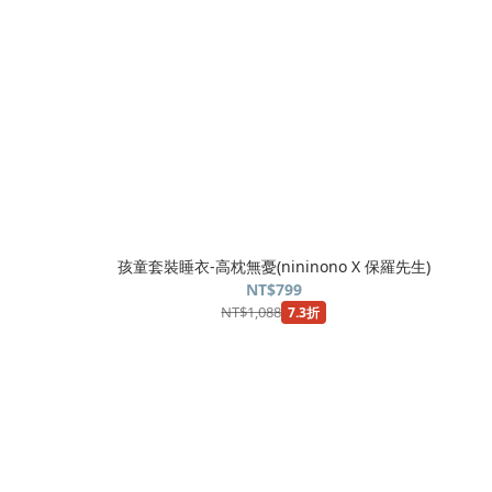
孩童套裝睡衣-高枕無憂(nininono X 保羅先生)
NT$799
NT$1,088
7.3折