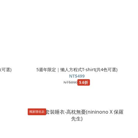
款可選)
5週年限定｜懶人方程式T-shirt(共4色可選)
NT$499
NT$890
5.6折
獨家聯名款