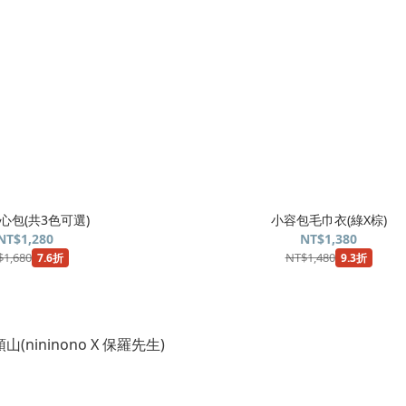
心包(共3色可選)
小容包毛巾衣(綠X棕)
NT$1,280
NT$1,380
$1,680
NT$1,480
7.6折
9.3折