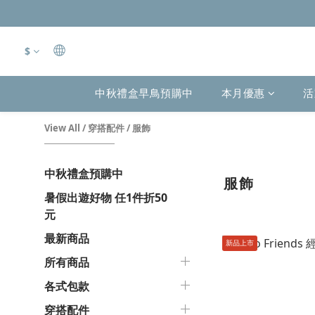
$
中秋禮盒早鳥預購中
本月優惠
活
View All
/
穿搭配件
/
服飾
中秋禮盒預購中
服飾
暑假出遊好物 任1件折50
元
最新商品
新品上市
所有商品
各式包款
穿搭配件