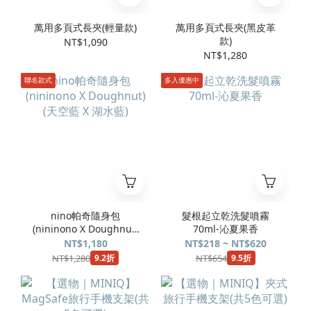
萬用多頁式長夾(輕量款)
萬用多頁式長夾(黑皮革
款)
NT$1,090
NT$1,280
聯名款式
多入優惠中
nino帕奇隨身包
髮根起立乾洗髮噴霧
(nininono X Doughnut)
70ml-沁夏果香
(天空藍 X 湖水藍)
NT$1,180
NT$218 ~ NT$620
NT$1,280
NT$654
9.2折
9.5折