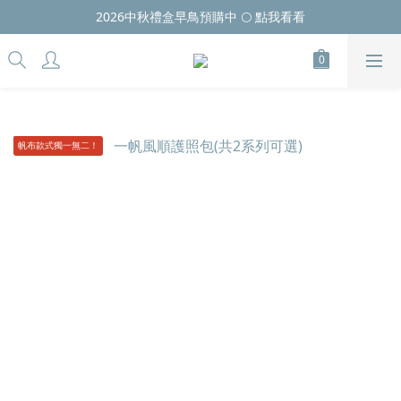
2026中秋禮盒早鳥預購中 🌕 點我看看
帆布款式獨一無二！