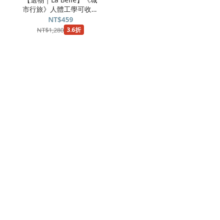
市行旅》人體工學可收納
磁力U型記憶頸枕(共2色
NT$459
可選)
NT$1,280
3.6折