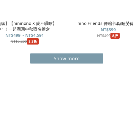
購】【nininono X 愛不囉嗦】
nino Friends 伸縮卡套(瞌勞
+1！一起團圓中秋聯名禮盒
NT$399
NT$499 ~ NT$4,591
NT$499
8折
NT$5,200
8.8折
Show more