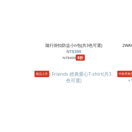
隨行掛扣防盜小n包(共3色可選)
2WA
NT$390
NT$490
8折
新品上市
中秋早鳥