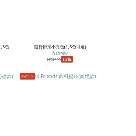
(共3色
隨行掛扣小方包(共3色可選)
NT$490
NT$590
8.3折
新品上市