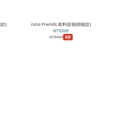
德款)
nino Friends 飲料提袋(帥妮款)
NT$399
NT$499
8折