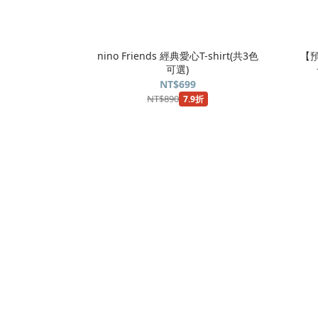
nino Friends 經典愛心T-shirt(共3色
【預
可選)
NT$699
NT$890
7.9折