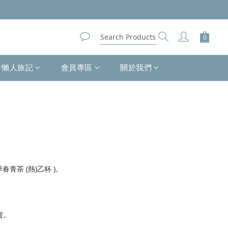
懶人旅記
會員專區
關於我們
季春青茶 (熱)乙杯 )。
。
貨。