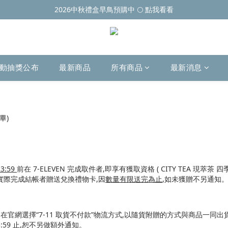
2026中秋禮盒早鳥預購中 🌕 點我看看
動抽獎公布
最新商品
所有商品
最新消息
畢)
23:59
前在 7-ELEVEN 完成
取件者,即享有獲取資格 ( CITY TEA 現萃茶 四
實際完成結帳者贈送兌換禮物卡,因
數量有限送完為止
,
如未獲贈不另通知
官網選擇“7-11 取貨不付款”物流方式,以隨貨附贈的方式
與商品一同出
3:59 止
,恕不另做額外通知。