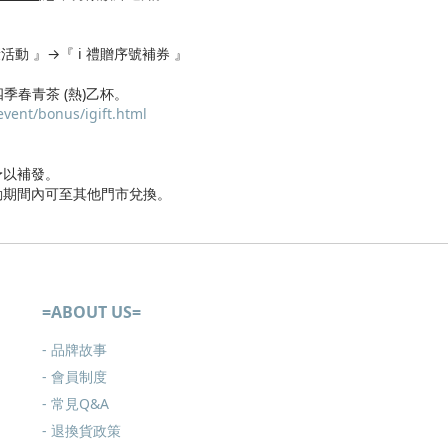
好康活動 』→『 i 禮贈序號補券 』
 四季春青茶 (熱)乙杯。
vent/bonus/igift.html
予以補發。
活動期間內可至其他門市兌換。
=ABOUT US=
- 品牌故事
- 會員制度
-
常見Q&A
-
退換貨政策