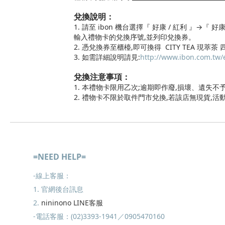
兌換說明：
1. 請至 ibon 機台選擇『 好康 / 紅利 』→『 
輸入禮物卡的兌換序號,並列印兌換券。
2. 憑兌換券至櫃檯,即可換得 CITY TEA 現萃茶
3. 如需詳細說明請見:
http://www.ibon.com.tw/e
兌換注意事項：
1. 本禮物卡限用乙次;逾期即作廢,損壞、遺失不
2. 禮物卡不限於取件門市兌換,若該店無現貨,
=NEED HELP=
-線上客服：
1. 官網後台訊息
2.
nininono LINE客服
-電話客服：(02)3393-1941／0905470160