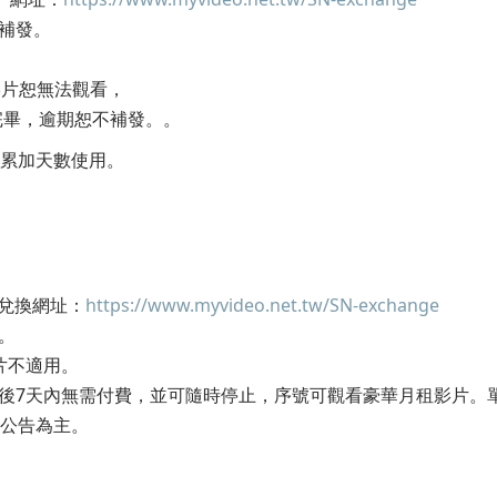
不補發。
影片恕無法觀看，
完畢，逾期恕不補發。。
法累加天數使用。
。兌換網址：
https://www.myvideo.net.tw/SN-exchange
發。
片不適用。
換後7天內無需付費，並可隨時停止，序號可觀看豪華月租影片。
o公告為主。