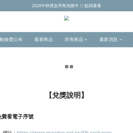
2026中秋禮盒早鳥預購中 🌕 點我看看
動抽獎公布
最新商品
所有商品
最新消息
【兌獎說明】
集免費看電子序號
用。網址：
https://www.myvideo.net.tw/SN-exchange