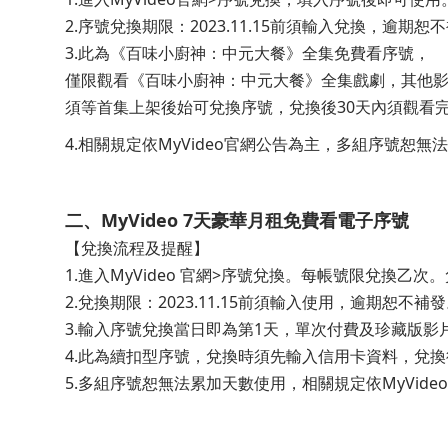
2.序號兌換期限：2023.11.15前須輸入兌換，逾期恕
3.此為《百味小廚神：中元大餐》全集免費看序號，
僅限觀看《百味小廚神：中元大餐》全集戲劇，其他
須等首集上架後始可兌換序號，兌換後30天內須觀看
4.相關規定依MyVideo官網公告為主，多組序號恕無
二、MyVideo 7天豪華月租免費看電子序號
【兌換流程及提醒】
1.進入MyVideo 官網>序號兌換。每帳號限兌換乙次
2.兌換期限：2023.11.15前須輸入使用，逾期恕不補
3.輸入序號兌換當日即為第1天，單次付費及珍藏版影
4.此為續扣型序號，兌換時須先輸入信用卡資料，兌
5.多組序號恕無法累加天數使用，相關規定依MyVide