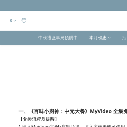
$
中秋禮盒早鳥預購中
本月優惠
活
一、《百味小廚神：中元大餐》MyVideo 全
【兌換流程及提醒】
1.進入MyVideo官網>序號兌換，填入序號後即可使