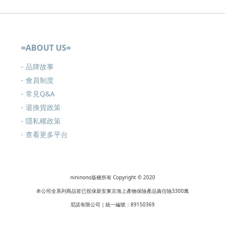
=ABOUT US=
- 品牌故事
- 會員制度
-
常見Q&A
-
退換貨政策
-
隱私權政策
- 查看更多
平台
nininono版權所有 Copyright © 2020
本公司全系列商品皆已投保新安東京海上產物保險產品責任險3300萬
尼諾有限公司｜統一編號：89150369