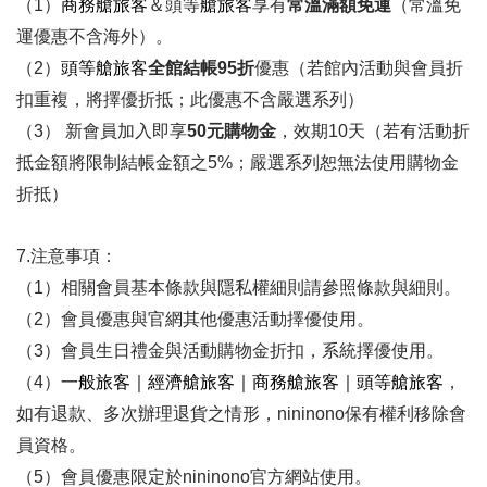
（1）
商務艙旅客
＆頭等
艙旅客
享有
常溫滿額免運
（常溫免
運優惠不含海外）。
（2）
頭等
艙旅客
全館結帳95折
優惠（若館內活動與會員折
扣重複，將擇優折抵；此優惠不含嚴選系列）
（3） 新會員加入即享
50元購物金
，效期10天（若有活動折
抵金額將限制結帳金額之5%；嚴選系列恕無法使用購物金
折抵）
7.注意事項：
（1）相關會員基本條款與隱私權細則請參照條款與細則。
（2）會員優惠與官網其他優惠活動擇優使用。
（3）會員生日禮金與活動購物金折扣，系統擇優使用。
（4）
一般旅客｜經濟艙旅客｜商務艙旅客｜頭等艙旅客
，
如有退款、多次辦理退貨之情形，nininono保有權利移除會
員資格。
（5）會員優惠限定於nininono官方網站使用。