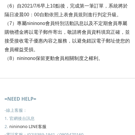
（6）自2021/7/6早上10點後，完成第一筆訂單，系統將於
隔日凌晨00：00自動依照上表會員規則進行判定升級。
（7）專屬nininono會員特別活動訊息以及不定期會員專屬
購物禮金將以電子郵件寄出，敬請將會員資料填寫正確，並
接受接收電子優惠內容之服務，以避免錯誤電子郵址使您的
會員權益受損。
（8）nininono保留更動會員相關制度之權利。
=NEED HELP=
-線上客服：
1. 官網後台訊息
2.
nininono LINE客服
-電話客服：(02)3393-1941／0905470160