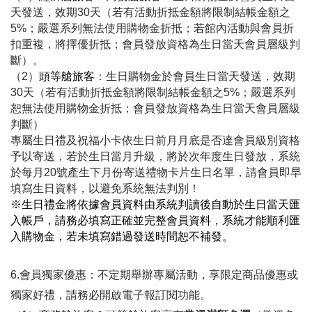
天發送，效期30天（若有活動折抵金額將限制結帳金額之
5%；嚴選系列無法使用購物金折抵；若館內活動與會員折
扣重複，將擇優折抵；會員發放資格為生日當天會員層級判
斷）。
（2）
頭等艙旅客
：生日購物金於會員生日當天發送，效期
30天（若有活動折抵金額將限制結帳金額之5%；嚴選系列
恕無法使用購物金折抵；會員發放資格為生日當天會員層級
判斷）
專屬生日禮及祝福小卡依生日前月月底是否達會員級別資格
予以寄送，若於生日當月升級，將於次年度生日發放，系統
於每月20號產生下月份寄送禮物卡片生日名單，請會員即早
填寫生日資料，以避免系統無法判別！
※生日禮金將依據會員資料由系統判讀後自動於生日當天匯
入帳戶，請務必填寫正確並完整會員資料，系統才能順利匯
入購物金，若未填寫錯過發送時間恕不補發。
6.會員獨家優惠：不定期舉辦專屬活動，享限定商品優惠或
獨家好禮，請務必開啟電子報訂閱功能。