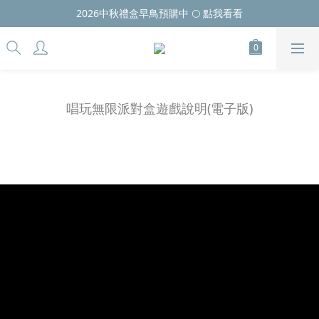
2026中秋禮盒早鳥預購中 🌕 點我看看
唱玩無限派對盒遊戲說明(電子版)