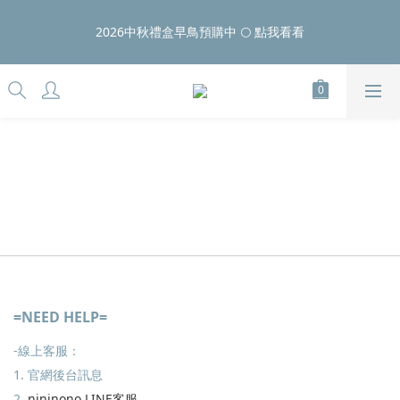
5
5
5
6
5
8
6
1
6
1
1
1
9
2
1
4
9
8/10 LAZY DAY ⏰限時24H：壓縮袋滿額好禮、睡衣$810
4
4
4
5
4
7
5
0
5
2026中秋禮盒早鳥預購中 🌕 點我看看
:
:
:
0
0
0
8
1
0
3
8
點我看更多
3
3
3
4
3
6
4
4
Days
Hours
Minutes
Seconds
7
0
2
7
2
2
2
3
2
5
3
3
6
1
6
1
1
1
9
2
1
4
9
8/10 LAZY DAY ⏰限時24H：壓縮袋滿額好禮、睡衣$810
2
2
5
0
5
:
:
:
0
0
0
8
1
0
3
8
點我看更多
1
1
4
4
Days
Hours
Minutes
Seconds
7
0
2
7
0
0
3
3
6
1
6
2
2
5
0
5
1
1
4
4
0
0
3
3
2
2
1
1
0
0
=NEED HELP=
-線上客服：
1. 官網後台訊息
2.
nininono LINE客服