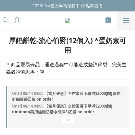
2026中秋禮盒早鳥預購中 🌕 點我看看
厚餡餅乾-流心伯爵(12個入) *蛋奶素可
用
＊商品屬易碎品，運送過程中可能造成些許碎裂，完美主
義者請慎思再下單
Until
08/14 04:00
【當月優惠】全館常溫下單滿$3000[贈] 紅白
針織提袋乙個 on order
Until
08/14 04:00
【當月優惠】全館常溫下單滿$2000[贈]
nininono萬用編織防潑水袋(XS)乙個 on order