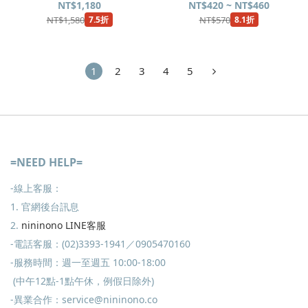
(nininono X SiBra)
NT$1,180
NT$420 ~ NT$460
NT$1,580
NT$570
7.5折
8.1折
1
2
3
4
5
=NEED HELP=
-線上客服：
1. 官網後台訊息
2.
nininono LINE客服
-電話客服：(02)3393-1941／0905470160
-服務時間：週一至週五 10:00-18:00
(中午12點-1點午休，例假日除外)
-異業合作：service@nininono.co