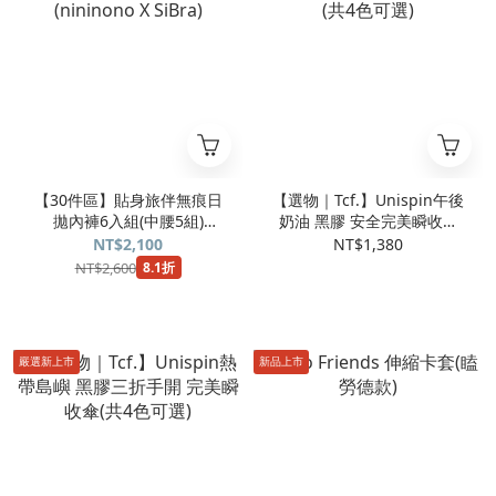
【30件區】貼身旅伴無痕日
【選物｜Tcf.】Unispin午後
拋內褲6入組(中腰5組)
奶油 黑膠 安全完美瞬收傘
(nininono X SiBra)
(共4色可選)
NT$2,100
NT$1,380
NT$2,600
8.1折
嚴選新上市
新品上市