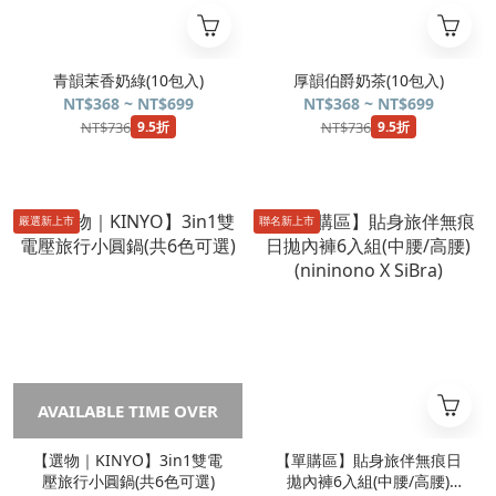
青韻茉香奶綠(10包入)
厚韻伯爵奶茶(10包入)
NT$368 ~ NT$699
NT$368 ~ NT$699
NT$736
NT$736
9.5折
9.5折
嚴選新上市
聯名新上市
AVAILABLE TIME OVER
【選物｜KINYO】3in1雙電
【單購區】貼身旅伴無痕日
壓旅行小圓鍋(共6色可選)
拋內褲6入組(中腰/高腰)