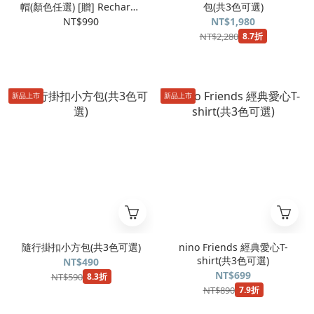
帽(顏色任選) [贈] Recharge
包(共3色可選)
超輕量自動傘(閃電黃)
NT$990
NT$1,980
NT$2,280
8.7折
新品上市
新品上市
隨行掛扣小方包(共3色可選)
nino Friends 經典愛心T-
shirt(共3色可選)
NT$490
NT$699
NT$590
8.3折
NT$890
7.9折