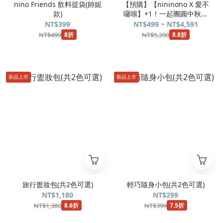
nino Friends 飲料提袋(帥妮
【預購】【nininono X 愛不
款)
囉嗦】+1！一起團圓中秋聯
名禮盒
NT$399
NT$499 ~ NT$4,591
NT$499
NT$5,200
8折
8.8折
新品上市
新品上市
旅行盥妝包(共2色可選)
輕巧隨身小包(共2色可選)
NT$1,180
NT$299
NT$1,380
NT$399
8.6折
7.5折