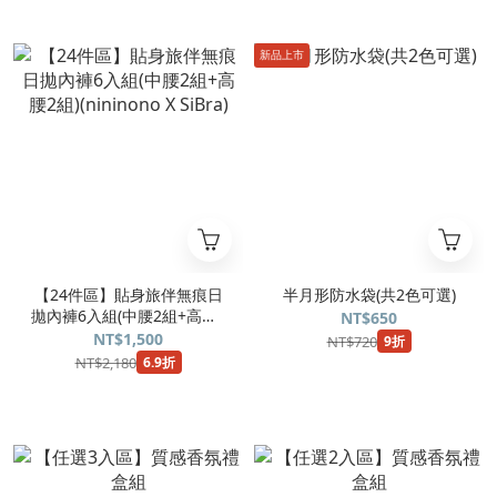
新品上市
【24件區】貼身旅伴無痕日
半月形防水袋(共2色可選)
拋內褲6入組(中腰2組+高腰2
NT$650
組)(nininono X SiBra)
NT$1,500
NT$720
9折
NT$2,180
6.9折