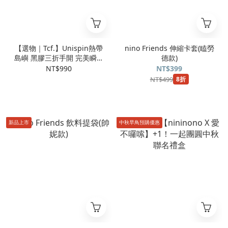
【選物｜Tcf.】Unispin熱帶
nino Friends 伸縮卡套(瞌勞
島嶼 黑膠三折手開 完美瞬收
德款)
傘(共4色可選)
NT$990
NT$399
NT$499
8折
新品上市
中秋早鳥預購優惠