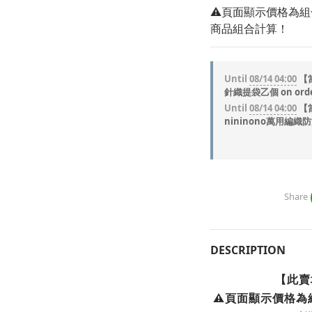
⚠️頁面顯示價格為
商品組合計算！
Until
08/14 04:00
【當
針織提袋乙個 on ord
Until
08/14 04:00
【當
nininono萬用編織防潑
Share
DESCRIPTION
【此賣
⚠️頁面顯示價格