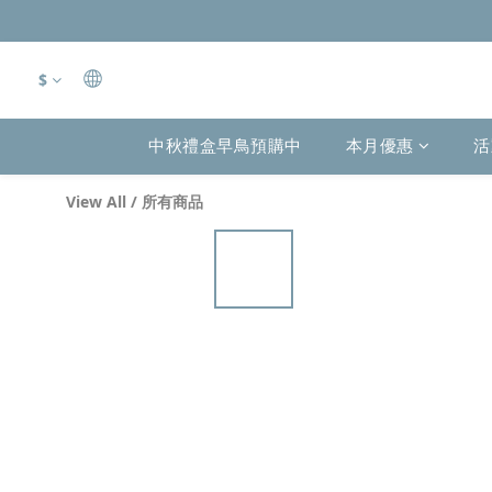
$
中秋禮盒早鳥預購中
本月優惠
活
View All
/
所有商品