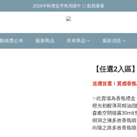
2026中秋禮盒早鳥預購中 🌕 點我看看
動抽獎公布
最新商品
所有商品
最新消息
【任選2入區
送禮首選！質感香氛
✨此賣場為香氛禮盒
橙光初醒薄荷精油(隨身
森癒空間噴霧30ml(售
樹洞之擁多效香氛噴霧3
向陽之路多效香氛噴霧3