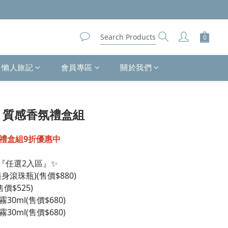
懶人旅記
會員專區
關於我們
】質感香氛禮盒組
禮盒組9折優惠中
『任選2入區』✨
滾珠瓶)(售價$880)
價$525)
0ml(售價$680)
0ml(售價$680)