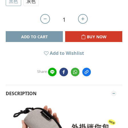
黑色
灰色
ADD TO CART
BUY NOW
Add to Wishlist
Share
DESCRIPTION