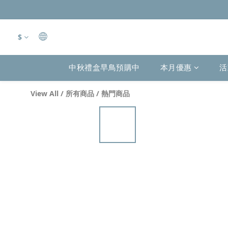
$
中秋禮盒早鳥預購中
本月優惠
活
View All
/
所有商品
/
熱門商品