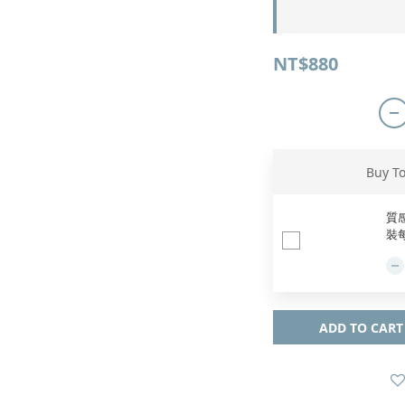
NT$880
Buy T
質感
裝
ADD TO CART