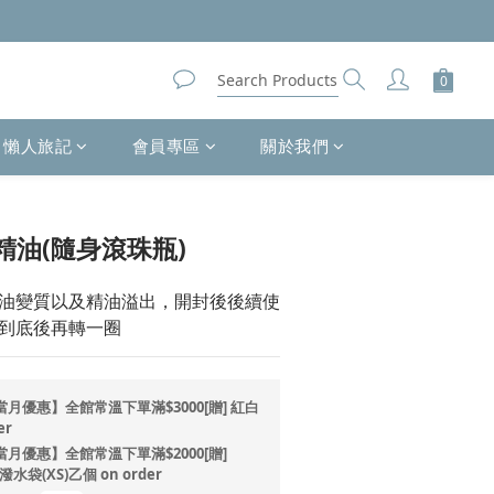
懶人旅記
會員專區
關於我們
BUY NOW
精油(隨身滾珠瓶)
油變質以及精油溢出，開封後後續使
到底後再轉一圈
月優惠】全館常溫下單滿$3000[贈] 紅白
er
月優惠】全館常溫下單滿$2000[贈]
水袋(XS)乙個 on order