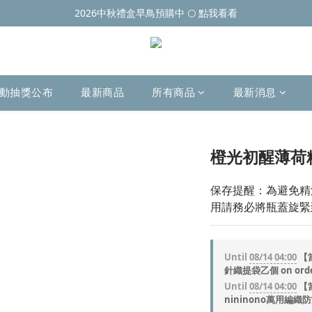
2026中秋禮盒早鳥預購中 🌕 點我看看
動抽獎公布
最新商品
所有商品
最新消息
橙光初醒薄荷
保存提醒：為避免精
用請務必將瓶蓋旋緊
Until
08/14 04:00
【當
針織提袋乙個 on ord
Until
08/14 04:00
【當
nininono萬用編織防潑