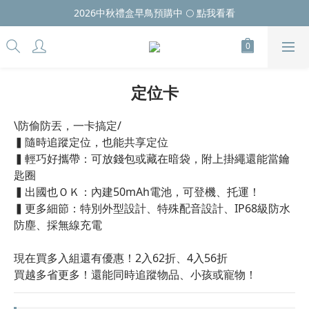
2026中秋禮盒早鳥預購中 🌕 點我看看
定位卡
\防偷防丟，一卡搞定/
▍隨時追蹤定位，也能共享定位
▍輕巧好攜帶：可放錢包或藏在暗袋，附上掛繩還能當鑰
匙圈
▍出國也ＯＫ：內建50mAh電池，可登機、托運！
▍更多細節：特別外型設計、特殊配音設計、IP68級防水
防塵、採無線充電
現在買多入組還有優惠！2入62折、4入56折
買越多省更多！還能同時追蹤物品、小孩或寵物！