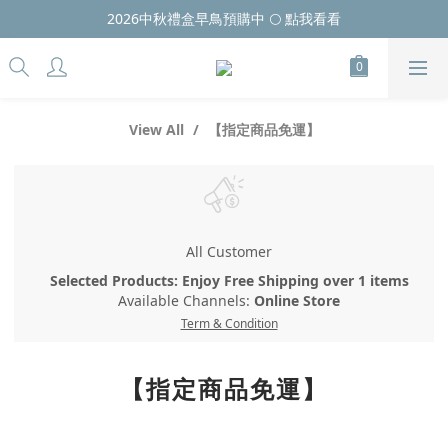
2026中秋禮盒早鳥預購中 🌕 點我看看
View All
【指定商品免運】
All Customer
Selected Products: Enjoy Free Shipping over 1 items
Available Channels:
Online Store
Term & Condition
【指定商品免運】