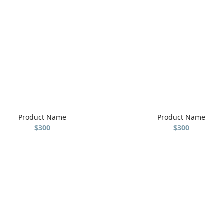
Product Name
Product Name
$300
$300