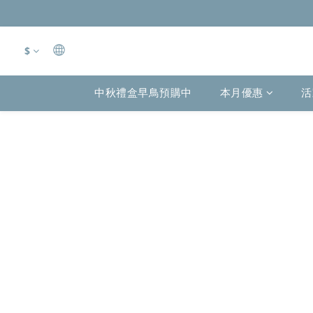
$
中秋禮盒早鳥預購中
本月優惠
活