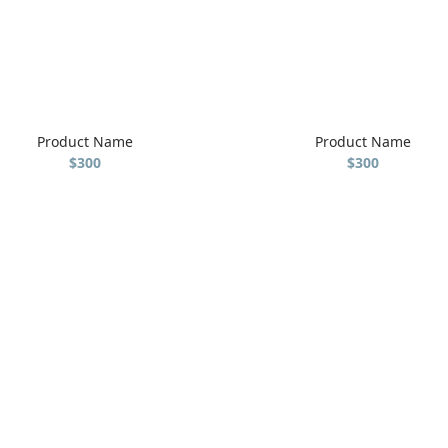
Product Name
Product Name
$300
$300