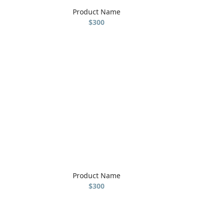
Product Name
$300
Product Name
$300