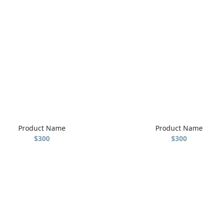
Product Name
Product Name
$300
$300