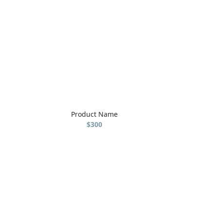
Product Name
$300