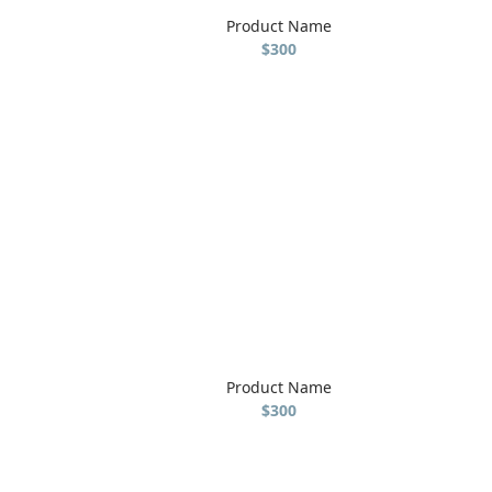
Product Name
$300
Product Name
$300