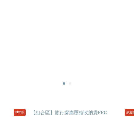
PRO款
嚴選