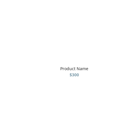
Product Name
$300