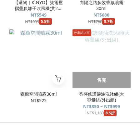
【選物｜KINYO】雙電壓
向陽之路多效香氛噴霧
摺疊負離子吹風機(共2色
30ml
可選)
NT$549
NT$680
NT$999
NT$780
5.5折
8.7折
外出組上市
售完
森癒空間噴霧30ml
香檸修護髮油洗沐組(大
容量組/外出組)
NT$525
NT$350 ~ NT$999
NT$1,180
8.5折