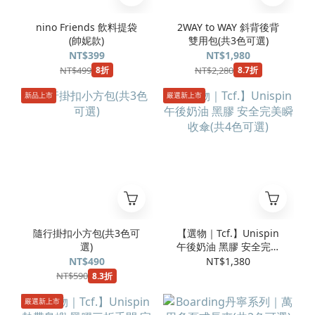
nino Friends 飲料提袋
2WAY to WAY 斜背後背
(帥妮款)
雙用包(共3色可選)
NT$399
NT$1,980
NT$499
NT$2,280
8折
8.7折
新品上市
嚴選新上市
隨行掛扣小方包(共3色可
【選物｜Tcf.】Unispin
選)
午後奶油 黑膠 安全完美
瞬收傘(共4色可選)
NT$490
NT$1,380
NT$590
8.3折
嚴選新上市