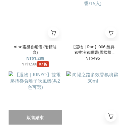
nino霧感香氛儀 (附精裝
【選物｜Ran】006 經典
盒)
衣物洗衣膠囊(雪松檀
香/15入)
NT$1,288
NT$495
NT$1,588
8.1折
販售結束