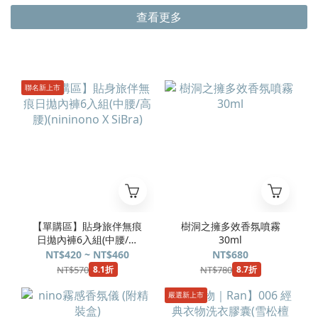
查看更多
聯名新上市
【單購區】貼身旅伴無痕
樹洞之擁多效香氛噴霧
日拋內褲6入組(中腰/高
30ml
腰)(nininono X SiBra)
NT$420 ~ NT$460
NT$680
NT$570
NT$780
8.1折
8.7折
嚴選新上市