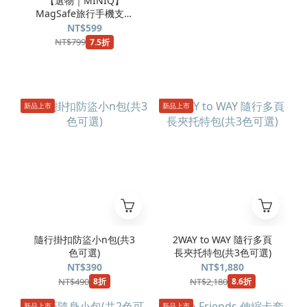
【選物｜MINIQ】
MagSafe旅行手機支架
(共5色可選)
NT$599
NT$799
7.5折
新品上市
新品上市
隨行掛扣防盜小n包(共3
2WAY to WAY 隨行多頁
色可選)
長夾托特包(共3色可選)
NT$390
NT$1,880
NT$490
NT$2,180
8折
8.6折
新品上市
新品上市