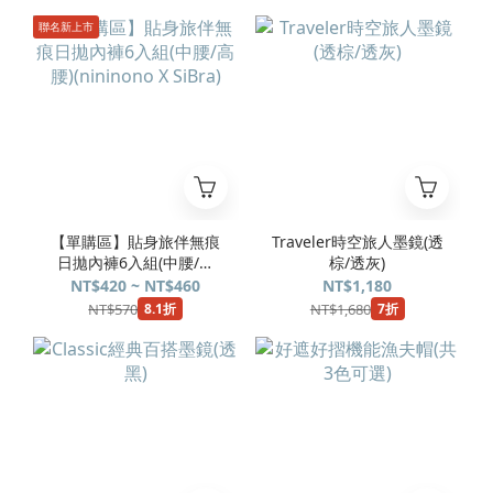
聯名新上市
【單購區】貼身旅伴無痕
Traveler時空旅人墨鏡(透
日拋內褲6入組(中腰/高
棕/透灰)
腰)(nininono X SiBra)
NT$420 ~ NT$460
NT$1,180
NT$570
NT$1,680
8.1折
7折