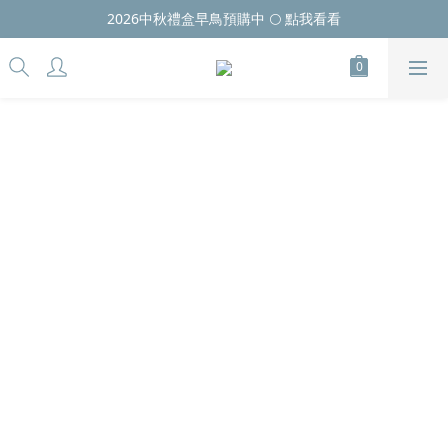
2026中秋禮盒早鳥預購中 🌕 點我看看