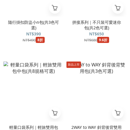
隨行掛扣防盜小n包(共3色可
拼接系列｜不只裝可愛迷你
選)
包(共2色可選)
NT$390
NT$650
NT$490
NT$680
8折
9.6折
新品上市
輕量口袋系列｜輕旅雙用包
2WAY to WAY 斜背後背雙用