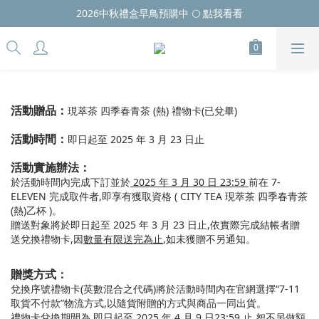
2026中秋禮盒早鳥預購中 🌕 點我看看
活動贈品：
現萃茶 四季春青茶 (熱) 禮物卡(已兌畢)
活動時間：
即日起至 2025 年 3 月 23 日止
活動實施辦法：
於活動時間內
完成下訂並於
2025 年 3 月 30 日 23:59
前在 7-
ELEVEN 完成
取件者,即享有獲取資格 ( CITY TEA 現萃茶 四季春青茶
(熱)乙杯 )。
贈送對象將於即日起至 2025 年 3 月 23 日止,
依實際完成結帳者贈
送兌換禮物卡,因
數量有限送完為止
,
如未獲贈不另通知。
贈獎方式：
兌換序號禮物卡(英數混合之代碼)將於活動時間內在官網選擇“7-11
取貨不付款”物流方式,以隨貨附贈的方式
與商品一同出貨。
禮物卡兌換期間為
即日起至 2025 年 4 月 9 日
23:59 止
,恕不另做額