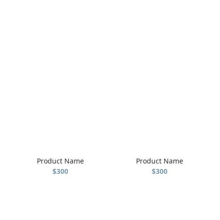
Product Name
Product Name
$300
$300