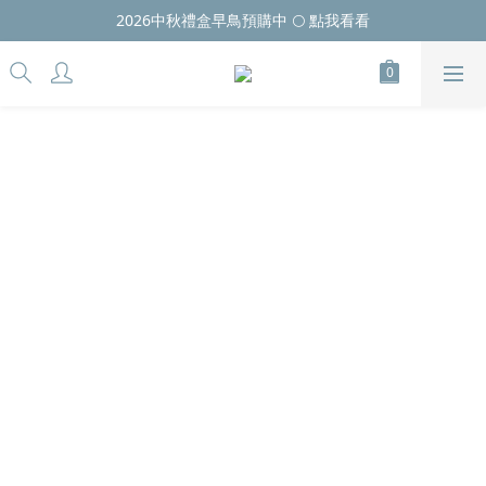
2026中秋禮盒早鳥預購中 🌕 點我看看