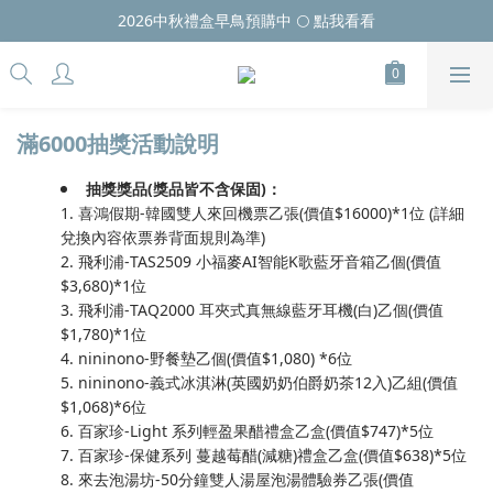
2026中秋禮盒早鳥預購中 🌕 點我看看
滿6000抽獎活動說明
抽獎獎品(獎品皆不含保固)：
1. 喜鴻假期-韓國雙人來回機票乙張(價值$16000)*1位 (詳細
兌換內容依票券背面規則為準)
2. 飛利浦-TAS2509 小福麥AI智能K歌藍牙音箱乙個(價值
$3,680)*1位
3. 飛利浦-TAQ2000 耳夾式真無線藍牙耳機(白)乙個(價值
$1,780)*1位
4. nininono-野餐墊乙個(價值$1,080) *6位
5. nininono-義式冰淇淋(英國奶奶伯爵奶茶12入)乙組(價值
$1,068)*6位
6. 百家珍-Light 系列輕盈果醋禮盒乙盒(價值$747)*5位
7. 百家珍-保健系列 蔓越莓醋(減糖)禮盒乙盒(價值$638)*5位
8. 來去泡湯坊-50分鐘雙人湯屋泡湯體驗券乙張(價值