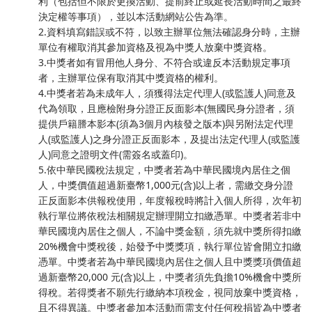
利（包括但不限於更換活動、提前終止或延長活動時間之最終
決定權等事項），並以本活動網站公告為準。
2.資料填寫錯誤或不符，以致主辦單位無法確認身分時，主辦
單位有權取消其參加資格及視為中獎人放棄中獎資格。
3.中獎者如有冒用他人身分、不符合或違反本活動規定事項
者，主辦單位保有取消其中獎資格的權利。
4.中獎者若為未成年人，須獲得法定代理人(或監護人)同意及
代為領取，且應檢附身分證正反面影本(無國民身分證者，須
提供戶籍謄本影本(須為3個月內核發之版本)與另附法定代理
人(或監護人)之身分證正反面影本，及提出法定代理人(或監護
人)同意之證明文件(需簽名或蓋印)。
5.依中華民國稅法規定，中獎者若為中華民國境內居住之個
人，中獎價值超過新臺幣1,000元(含)以上者，需繳交身分證
正反面影本供報稅使用，年度報稅時將計入個人所得，次年初
執行單位將依稅法相關規定辦理開立扣繳憑單。中獎者若非中
華民國境內居住之個人，不論中獎金額，須先就中獎所得扣繳
20%機會中獎稅後，始發予中獎獎項，執行單位皆會開立扣繳
憑單。中獎者若為中華民國境內居住之個人且中獎獎項價值超
過新臺幣20,000 元(含)以上，中獎者須先負擔10%機會中獎所
得稅。若得獎者不願先行繳納本項稅金，視同放棄中獎資格，
且不得異議。中獎者參加本活動而需支付任何稅捐皆為中獎者