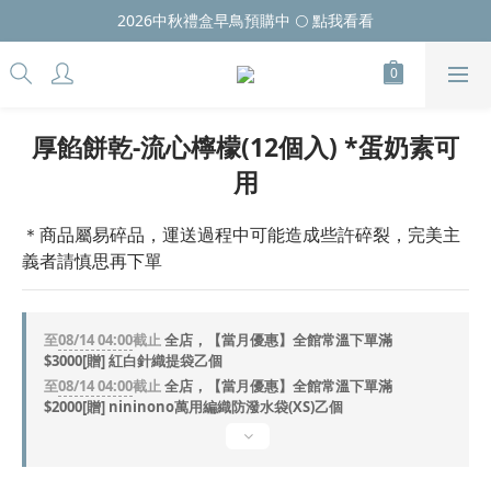
2026中秋禮盒早鳥預購中 🌕 點我看看
厚餡餅乾-流心檸檬(12個入) *蛋奶素可
用
＊商品屬易碎品，運送過程中可能造成些許碎裂，完美主
義者請慎思再下單
至
08/14 04:00
截止
全店，【當月優惠】全館常溫下單滿
$3000[贈] 紅白針織提袋乙個
至
08/14 04:00
截止
全店，【當月優惠】全館常溫下單滿
$2000[贈] nininono萬用編織防潑水袋(XS)乙個