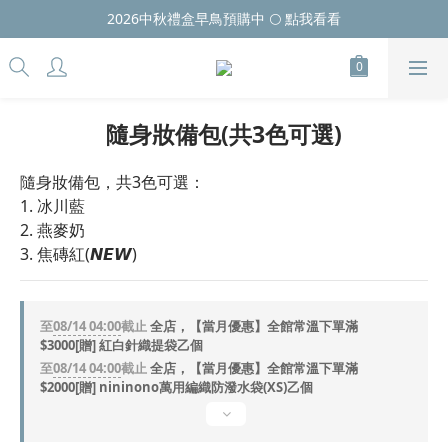
2026中秋禮盒早鳥預購中 🌕 點我看看
隨身妝備包(共3色可選)
隨身妝備包，共3色可選：
1. 冰川藍
2. 燕麥奶
3. 焦磚紅(𝙉𝙀𝙒)
至
08/14 04:00
截止
全店，【當月優惠】全館常溫下單滿
$3000[贈] 紅白針織提袋乙個
至
08/14 04:00
截止
全店，【當月優惠】全館常溫下單滿
$2000[贈] nininono萬用編織防潑水袋(XS)乙個