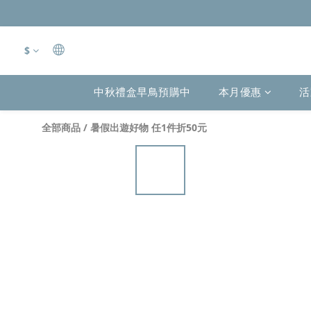
$
中秋禮盒早鳥預購中
本月優惠
活
全部商品
/
暑假出遊好物 任1件折50元