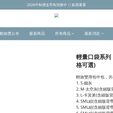
2026中秋禮盒早鳥預購中 🌕 點我看看
動抽獎公布
最新商品
所有商品
最新消息
輕量口袋系列
格可選)
輕旅雙用包中包，共
1. S-鐵灰
2. M-太空灰(含細版
3. L-卡其黃(含細版
4. SML組(含細版
5. SML組(含細版