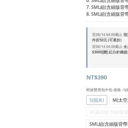
6. SML組(含細版背
7. SML組(含細版
8. SML組(含細版
至
08/14 04:00
截止
指
件折50元 (可累折)
至
08/14 04:00
截止
全
$3000[贈] 紅白針織
NT$390
輕旅雙用包中包-規格
: S
S(鐵灰)
M(太空
M(霧灰藍,含細版背
SML組(含細版背帶