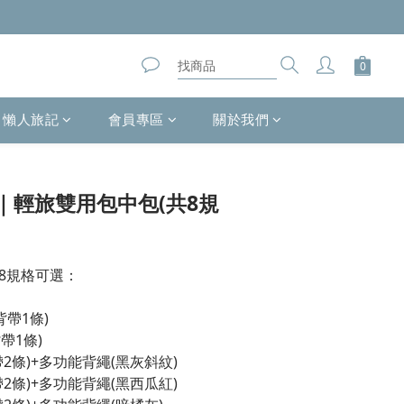
懶人旅記
會員專區
關於我們
立即購買
｜輕旅雙用包中包(共8規
8規格可選：
背帶1條)
背帶1條)
背帶2條)+多功能背繩(黑灰斜紋)
背帶2條)+多功能背繩(黑西瓜紅)