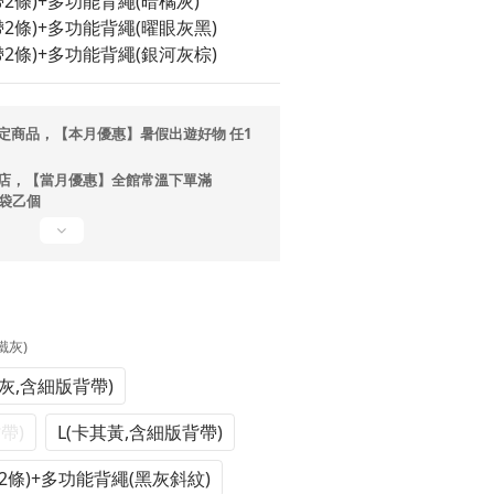
帶2條)+多功能背繩(暗橘灰)
背帶2條)+多功能背繩(曜眼灰黑)
背帶2條)+多功能背繩(銀河灰棕)
定商品，【本月優惠】暑假出遊好物 任1
店，【當月優惠】全館常溫下單滿
提袋乙個
(鐵灰)
灰,含細版背帶)
帶)
L(卡其黃,含細版背帶)
2條)+多功能背繩(黑灰斜紋)