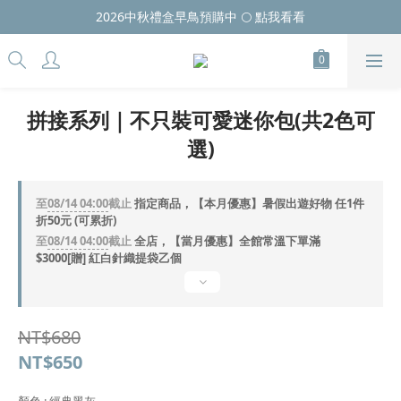
2026中秋禮盒早鳥預購中 🌕 點我看看
拼接系列｜不只裝可愛迷你包(共2色可
選)
至
08/14 04:00
截止
指定商品，【本月優惠】暑假出遊好物 任1件
折50元 (可累折)
至
08/14 04:00
截止
全店，【當月優惠】全館常溫下單滿
$3000[贈] 紅白針織提袋乙個
NT$680
NT$650