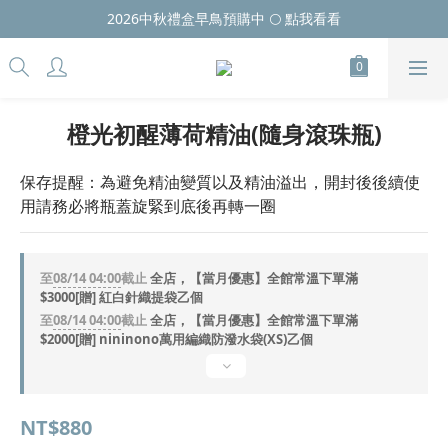
2026中秋禮盒早鳥預購中 🌕 點我看看
橙光初醒薄荷精油(隨身滾珠瓶)
保存提醒：為避免精油變質以及精油溢出，開封後後續使
用請務必將瓶蓋旋緊到底後再轉一圈
至
08/14 04:00
截止
全店，【當月優惠】全館常溫下單滿
$3000[贈] 紅白針織提袋乙個
至
08/14 04:00
截止
全店，【當月優惠】全館常溫下單滿
$2000[贈] nininono萬用編織防潑水袋(XS)乙個
NT$880