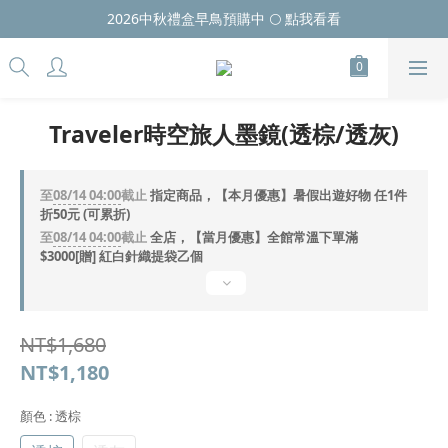
2026中秋禮盒早鳥預購中 🌕 點我看看
Traveler時空旅人墨鏡(透棕/透灰)
至
08/14 04:00
截止
指定商品，【本月優惠】暑假出遊好物 任1件
折50元 (可累折)
至
08/14 04:00
截止
全店，【當月優惠】全館常溫下單滿
$3000[贈] 紅白針織提袋乙個
NT$1,680
NT$1,180
顏色
: 透棕