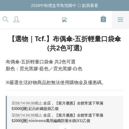
2026中秋禮盒早鳥預購中 🌕 點我看看
【選物｜Tcf.】布偶傘-五折輕量口袋傘
(共2色可選)
布偶傘-五折輕量口袋傘 共2色可選
顏色：霓光黑膠-藍色／霓光黑膠-白色
※嚴選生活好物商品恕無法使用購物金及優惠碼。
至
08/14 04:00
截止
全店，【當月優惠】全館常溫下單滿
$3000[贈] 紅白針織提袋乙個
至
08/14 04:00
截止
全店，【當月優惠】全館常溫下單滿
$2000[贈] nininono萬用編織防潑水袋(XS)乙個