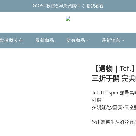
2026中秋禮盒早鳥預購中 🌕 點我看看
動抽獎公布
最新商品
所有商品
最新消息
【選物｜Tcf.
三折手開 完美
Tcf. Unispin
可選：
夕陽紅/沙灘黃/天空
※此嚴選生活好物商