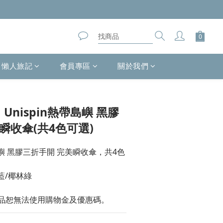
懶人旅記
會員專區
關於我們
立即購買
】Unispin熱帶島嶼 黑膠
瞬收傘(共4色可選)
 熱帶島嶼 黑膠三折手開 完美瞬收傘，共4色
藍/椰林綠
品恕無法使用購物金及優惠碼。