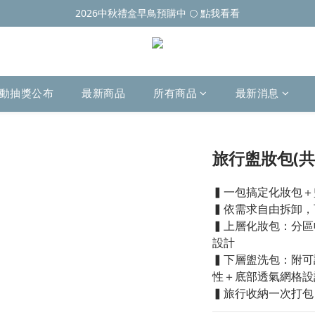
2026中秋禮盒早鳥預購中 🌕 點我看看
動抽獎公布
最新商品
所有商品
最新消息
旅行盥妝包(共
▍一包搞定化妝包＋
▍依需求自由拆卸，
▍上層化妝包：分區
設計
▍下層盥洗包：附可
性＋底部透氣網格設
▍旅行收納一次打包