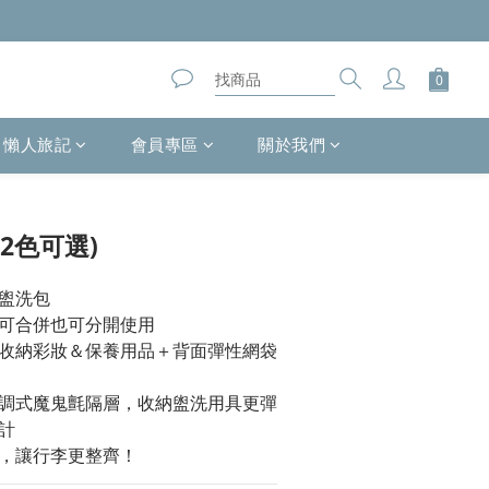
懶人旅記
會員專區
關於我們
立即購買
2色可選)
盥洗包
可合併也可分開使用
收納彩妝＆保養用品＋背面彈性網袋
調式魔鬼氈隔層，收納盥洗用具更彈
計
，讓行李更整齊！