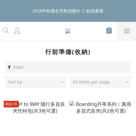
5
5
6
6
8
6
9
7
1
2
1
1
2
2
4
2
5
8/10 LAZY DAY ⏰限時24H：壓縮袋滿額好禮、睡衣$810
4
4
5
5
7
5
8
6
0
1
2026中秋禮盒早鳥預購中 🌕 點我看看
:
:
:
0
0
1
9
1
3
1
4
點我看更多
3
3
4
4
6
4
7
5
0
Days
Hours
Minutes
Seconds
0
8
0
2
0
3
2
2
3
3
5
3
6
4
7
1
2
1
1
2
2
4
2
5
8/10 LAZY DAY ⏰限時24H：壓縮袋滿額好禮、睡衣$810
3
6
0
1
:
:
:
0
0
1
9
1
3
1
4
點我看更多
2
5
0
Days
Hours
Minutes
Seconds
0
8
0
2
0
3
1
4
7
1
2
0
行前準備(收納)
3
6
0
1
2
5
0
1
Filter
4
0
3
2
Sort by
24 Items per page
1
0
新品上市