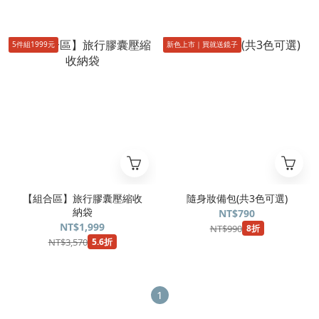
5件組1999元
新色上市｜買就送鏡子
【組合區】旅行膠囊壓縮收
隨身妝備包(共3色可選)
納袋
NT$790
NT$1,999
NT$990
8折
NT$3,570
5.6折
1