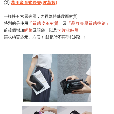
②
萬用多頁式長夾(皮革款)
一樣擁有六層夾層，內裡為特殊霧面材質
特別的是使用
「質感皮革材質」
及
「品牌專屬質感拉鍊」
前後個增加
網格
及暗袋，以及
卡片收納層
讓收納更多元、方便！ 結帳時不再手忙腳亂！