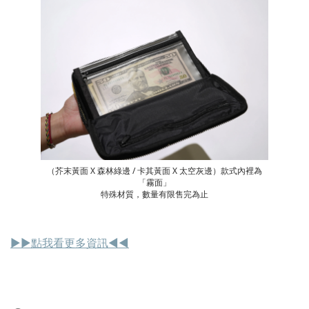
（芥末黃面 X 森林綠邊 / 卡其黃面 X 太空灰邊）款式內裡為
「霧面」
特殊材質，數量有限售完為止
▶︎▶︎點我看更多資訊◀︎◀︎