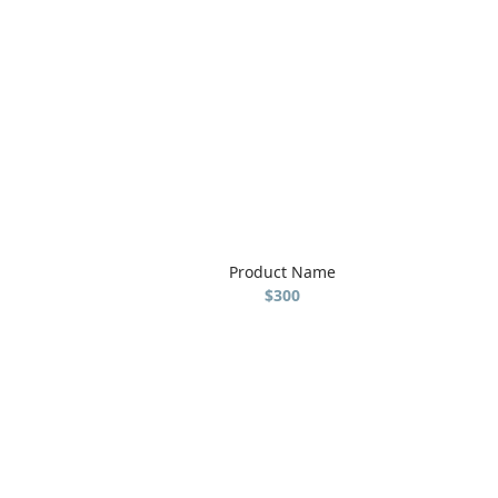
Product Name
$300