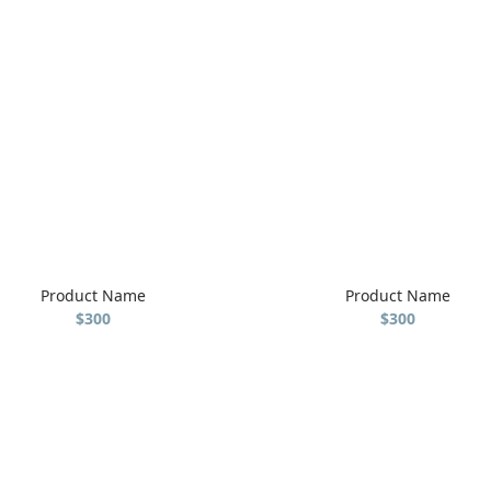
Product Name
Product Name
$300
$300