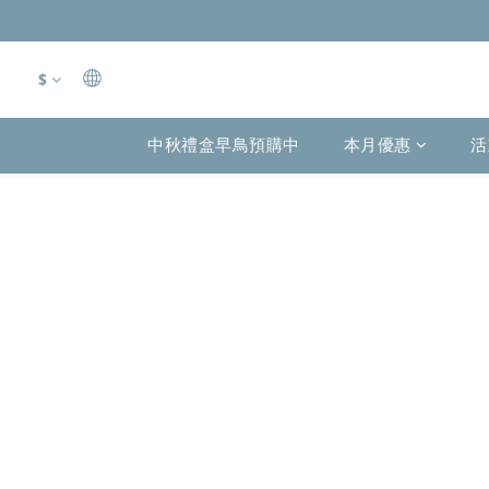
$
中秋禮盒早鳥預購中
本月優惠
活