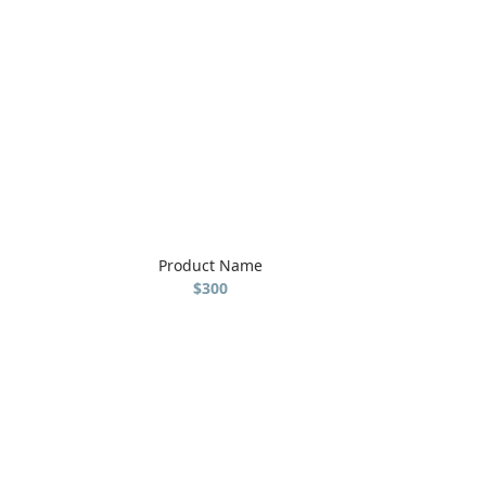
Product Name
$300