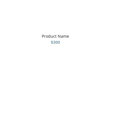
Product Name
$300