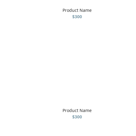
Product Name
$300
Product Name
$300