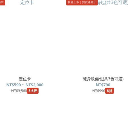
惠中
新色上市｜買就送鏡子
定位卡
隨身妝備包(共3色可選)
NT$590 ~ NT$2,000
NT$790
NT$3,560
NT$990
5.6折
8折