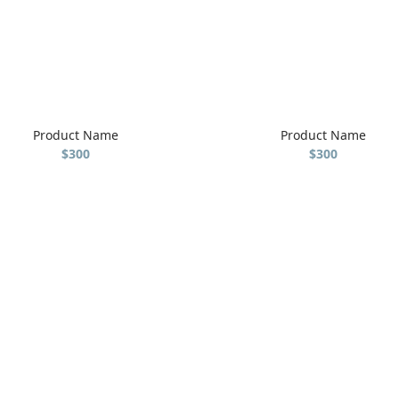
Product Name
Product Name
$300
$300