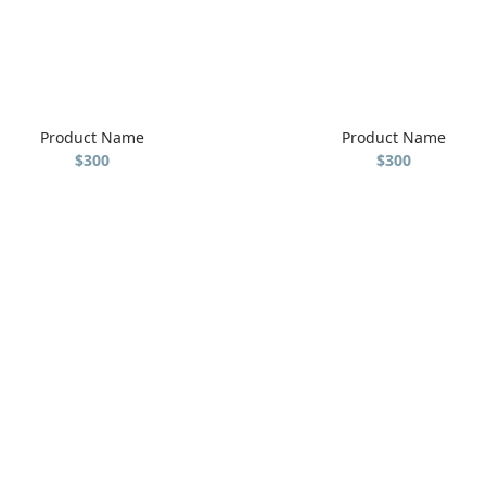
Product Name
Product Name
$300
$300