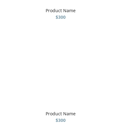
Product Name
$300
Product Name
$300