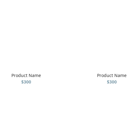
Product Name
Product Name
$300
$300