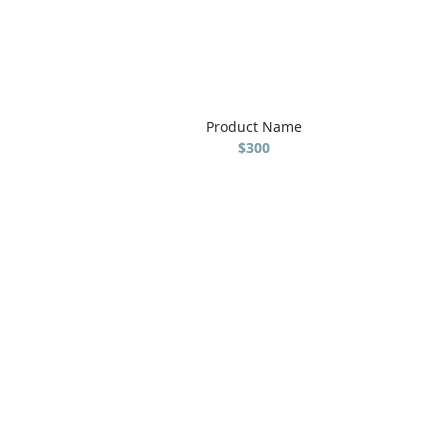
Product Name
$300