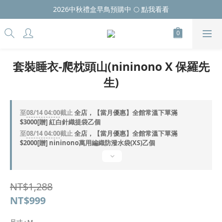
2026中秋禮盒早鳥預購中 🌕 點我看看
套裝睡衣-爬枕頭山(nininono X 保羅先
生)
至
08/14 04:00
截止
全店，【當月優惠】全館常溫下單滿
$3000[贈] 紅白針織提袋乙個
至
08/14 04:00
截止
全店，【當月優惠】全館常溫下單滿
$2000[贈] nininono萬用編織防潑水袋(XS)乙個
NT$1,288
NT$999